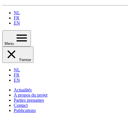
NL
FR
EN
Menu
Fermer
NL
FR
EN
Actualités
A propos du projet
Parties prenantes
Contact
Publications