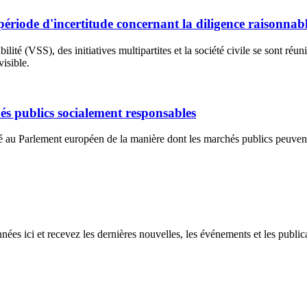
période d'in­cer­ti­tude concernant la diligence raisonnab
té (VSS), des initiatives multipartites et la société civile se sont réun
isible.
 publics socialement res­pon­sables
 au Parlement européen de la manière dont les marchés publics peuvent re
s ici et recevez les dernières nouvelles, les événements et les publica